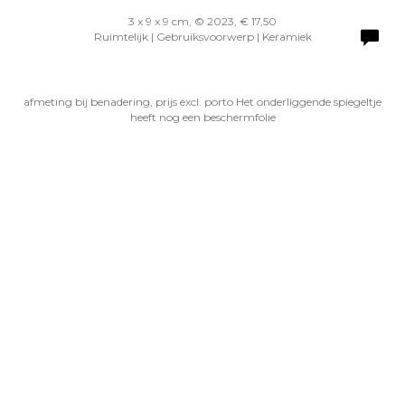
3 x 9 x 9 cm, © 2023, € 17,50
Ruimtelijk | Gebruiksvoorwerp | Keramiek
afmeting bij benadering, prijs excl. porto Het onderliggende spiegeltje
heeft nog een beschermfolie