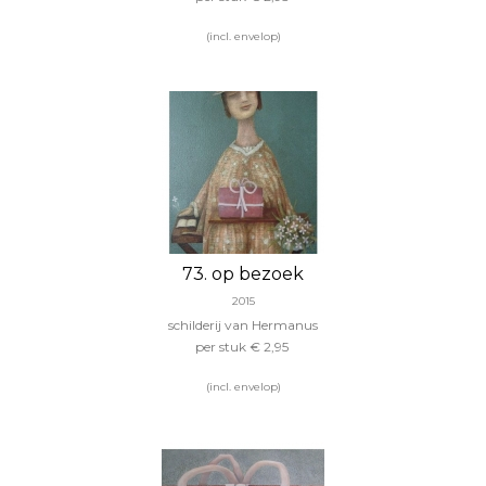
(incl. envelop)
73. op bezoek
2015
schilderij van Hermanus
per stuk € 2,95
(incl. envelop)