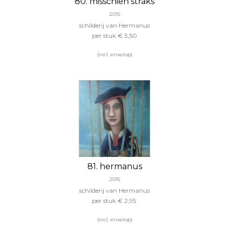
80. misschien straks
2015
schilderij van Hermanus
per stuk € 3,50
(incl. envelop)
81. hermanus
2015
schilderij van Hermanus
per stuk € 2,95
(incl. envelop)