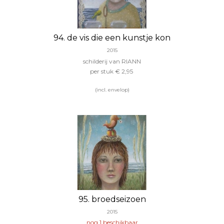
94. de vis die een kunstje kon
2015
schilderij van RIANN
per stuk € 2,95
(incl. envelop)
95. broedseizoen
2015
nog 1 beschikbaar