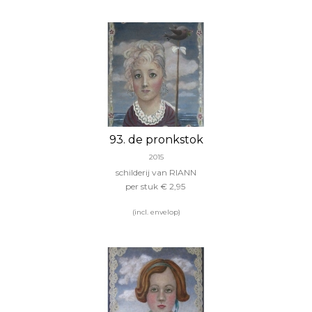
93. de pronkstok
2015
schilderij van RIANN
per stuk € 2,95
(incl. envelop)