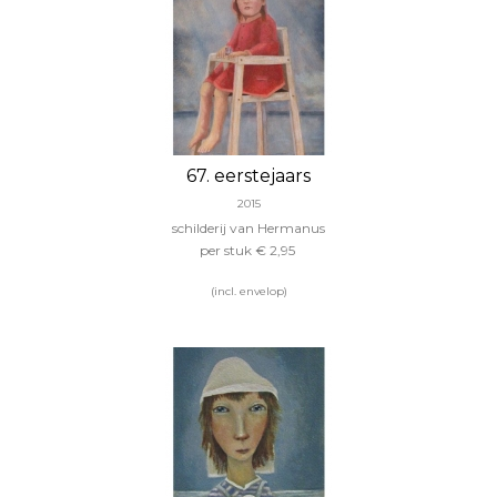
67. eerstejaars
2015
schilderij van Hermanus
per stuk € 2,95
(incl. envelop)