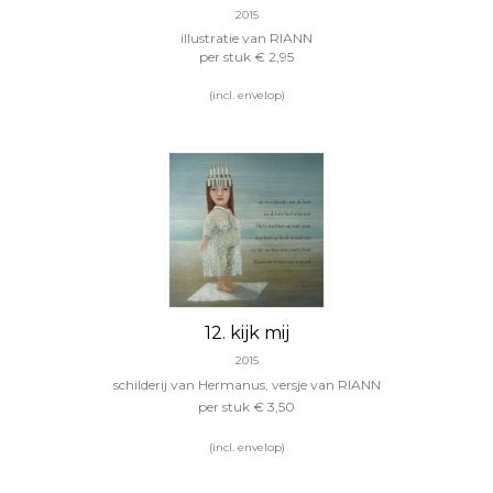
2015
illustratie van RIANN
per stuk € 2,95
(incl. envelop)
12. kijk mij
2015
schilderij van Hermanus, versje van RIANN
per stuk
€ 3,50
(incl. envelop)