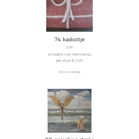
74. kadootje
2015
schilderij van Hermanus
per stuk € 2,95
(incl. envelop)