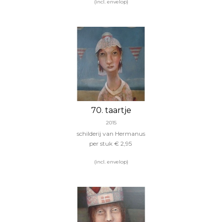
(incl. envelop)
70. taartje
2015
schilderij van Hermanus
per stuk € 2,95
(incl. envelop)