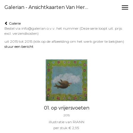
Galerian - Ansichtkaarten Van Hermanus En RIANN
Togg
navi
Galerie
Bestel via info@galerian o.v.v. het nummer (Deze serie loopt uit. prijs
excl. verzendkosten)
uit 2015 tot 2015
(klik op de afbeelding om het werk groter te bekijken)
stuur een bericht
01. op vrijersvoeten
2015
illustratie van RIANN
per stuk € 2,95