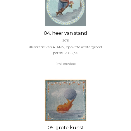
04. heer van stand
2015
illustratie van RIANN, op witte achtergrond
per stuk
€ 2,95
(incl. envelop)
05. grote kunst