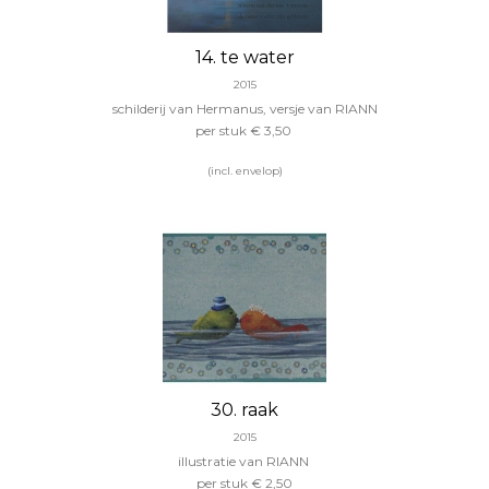
14. te water
2015
schilderij van Hermanus, versje van RIANN
per stuk
€ 3,50
(incl. envelop)
30. raak
2015
illustratie van RIANN
per stuk € 2,50