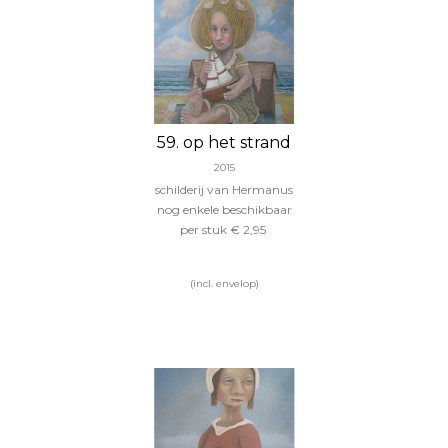
59. op het strand
2015
schilderij van Hermanus
nog enkele beschikbaar
per stuk € 2,95
(incl. envelop)