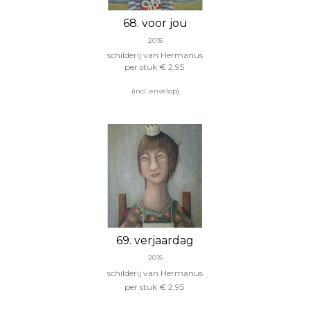
68. voor jou
2015
schilderij van Hermanus
per stuk € 2,95
(incl. envelop)
69. verjaardag
2015
schilderij van Hermanus
per stuk € 2,95