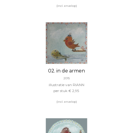
(incl. envelop)
02. in de armen
2015
illustratie van RIANN
per stuk
€ 2,95
(incl. envelop)