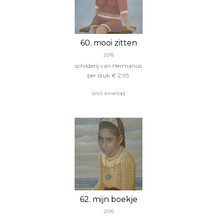
60. mooi zitten
2015
schilderij van Hermanus
per stuk € 2,95
(incl. envelop)
62. mijn boekje
2015