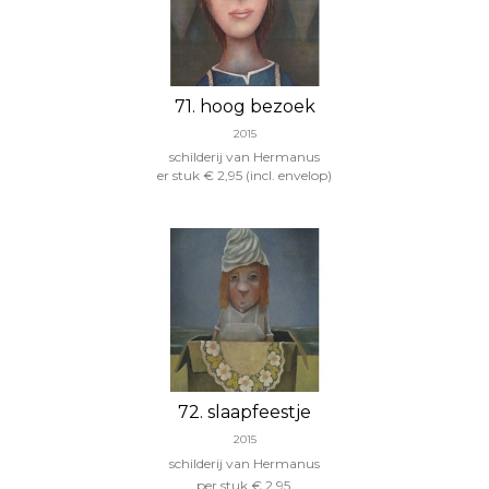
71. hoog bezoek
2015
schilderij van Hermanus
er stuk € 2,95 (incl. envelop)
72. slaapfeestje
2015
schilderij van Hermanus
per stuk € 2,95