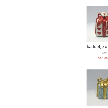
kadootje de
2024
verkoc