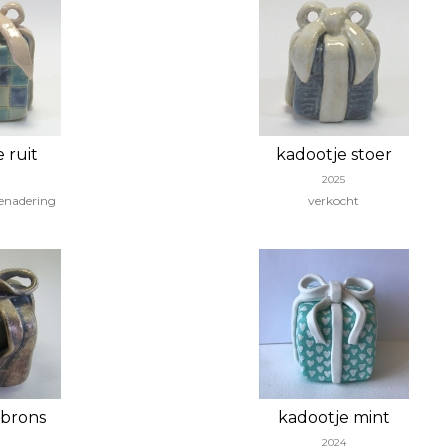
 ruit
kadootje stoer
2025
benadering
verkocht
 brons
kadootje mint
2024