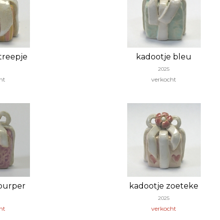
treepje
kadootje bleu
2025
ht
verkocht
purper
kadootje zoeteke
2025
ht
verkocht