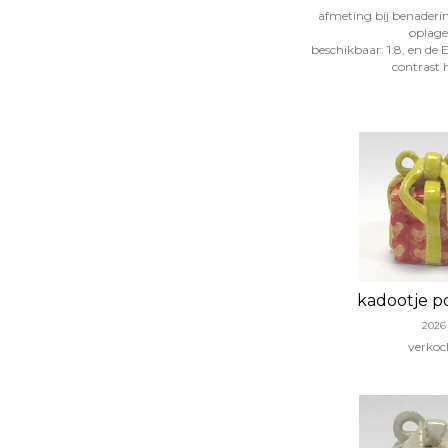
afmeting bij benadering
oplage
beschikbaar: 1:8, en de
contrast h
kadootje 
2026
verkoc