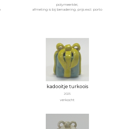
polymeerklei,
o
afmeting is bij benadering, prijs excl. porto
kadooitje turkoois
2025
verkocht