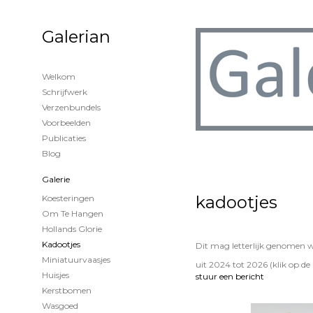
Galerian
Welkom
Schrijfwerk
Verzenbundels
Voorbeelden
Publicaties
Blog
Galerie
kadootjes
Koesteringen
Om Te Hangen
Hollands Glorie
Kadootjes
Dit mag letterlijk genomen w
Miniatuurvaasjes
uit 2024 tot 2026
(klik op d
Huisjes
stuur een bericht
Kerstbomen
Wasgoed