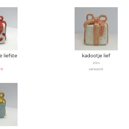
 liefste
kadootje lief
2024
ht
verkocht