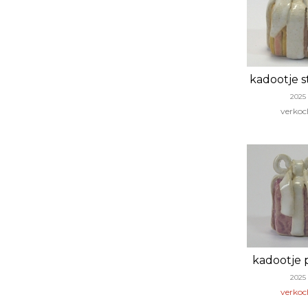
kadootje s
2025
verkoc
kadootje 
2025
verkoc