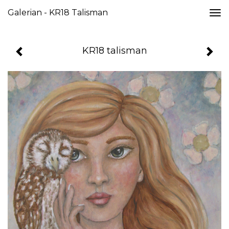
Galerian - KR18 Talisman
Togg
navi
KR18 talisman